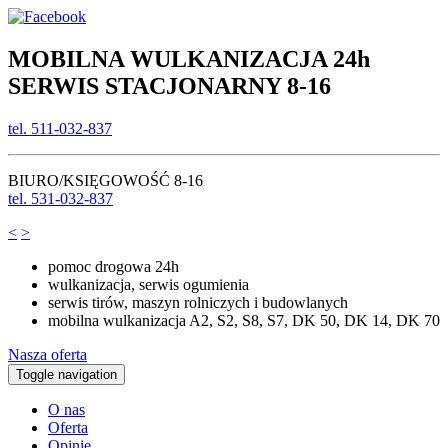
MOBILNA WULKANIZACJA 24h
SERWIS STACJONARNY 8-16
tel. 511-032-837
BIURO/KSIĘGOWOŚĆ 8-16
tel. 531-032-837
<
>
pomoc drogowa 24h
wulkanizacja, serwis ogumienia
serwis tirów, maszyn rolniczych i budowlanych
mobilna wulkanizacja A2, S2, S8, S7, DK 50, DK 14, DK 70
Nasza oferta
Toggle navigation
O nas
Oferta
Opinie